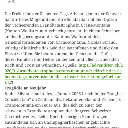
AUS
Die Freikirche der Siebenten-Tags-Adventisten in der Schweiz
hat ihr tiefes Mitgefühl und ihre Solidarität mit den Opfern
der verheerenden Brandkatastrophe in Crans-Montana
(Kanton Wallis) zum Ausdruck gebracht. In einem Schreiben
an den Regierungsrat des Kantons Wallis und den
Gemeindepräsidenten von Crans-Montana, Nicolas Feraud,
würdigt die Kirche das Leid der Betroffenen und dankt den
Einsatzkräften. Sie betont zudem, im Gebet an die Opfer,
deren Familien und Helfer zu denken und allen Trauernden
Kraft und Trost zu wünschen. (Quelle:
https://adventisten.ch/2
026/01/brandkatastrophe-in-crans-montana-freikirche-der-sie
benten-tags-adventisten-in-der-schweiz-drueckt-mitgefuehl-au
s/
)
Tragödie an Neujahr
In der Silvesternacht des 1. Januar 2026 brach in der Bar „Le
Constellation“ im Zentrum des bekannten Ski- und Ferienorts
Crans-Montana ein Feuer aus, das sich zu einer der
schwersten Brandkatastrophen der jüngeren Schweizer
Geschichte entwickelte. Nach bisherigen Ermittlungen
entzündeten sich an Champagnerflaschen angebrachte
Sprühfontänen an der brennbaren Deckenverkleidung, was