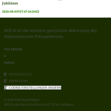
Jubiläum
2026-08-04T07:47:34.043Z
APD ® ist die rechtlich geschützte Abkürzung des
Adventistischen Pressedienstes
FACEBOOK
X
EMAIL
DATENSCHUTZ
IMPRESSUM
COOKIE EINSTELLUNGEN ÄNDERN
©
2026
APD Deutschland
APD Deutschland, Postfach 4260, 73745 Ostfildern