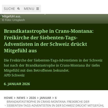
SUCHE
MENU
Die Freikirche der Siebenten-Tags-Adventisten der Schweiz drückt ihr tiefes
Mitgefühl aus.
© Foto: Unsplash
Brandkatastrophe in Crans-Montana:
Freikirche der Siebenten-Tags-
Adventisten in der Schweiz drückt
Mitgefühl aus
Die Freikirche der Siebenten-Tags-Adventisten in der Schweiz
hat nach der Brandkatastrophe in Crans-Montana ihr tiefes
Mitgefühl mit den Betroffenen bekundet.
APD Schweiz
6. JANUAR 2026
HOME
NEWS
2026
JANUAR
6
BRANDKATASTROPHE IN CRANS-MONTANA: FREIKIRCHE DER
SIEBENTEN-TAGS-ADVENTISTEN IN DER SCHWEIZ DRÜCKT MITGEFÜHL