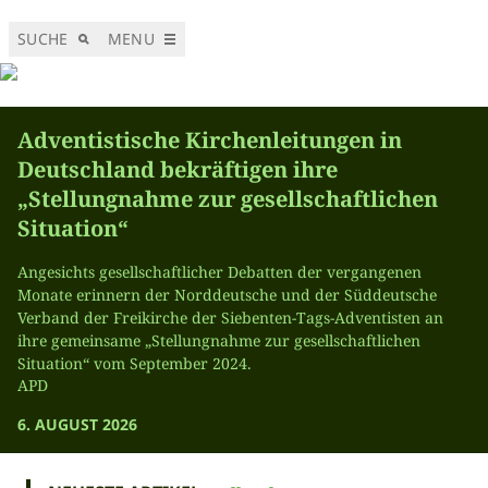
SUCHE
MENU
Adventistische Kirchenleitungen in
Deutschland bekräftigen ihre
„Stellungnahme zur gesellschaftlichen
Situation“
Angesichts gesellschaftlicher Debatten der vergangenen
Monate erinnern der Norddeutsche und der Süddeutsche
Verband der Freikirche der Siebenten-Tags-Adventisten an
ihre gemeinsame „Stellungnahme zur gesellschaftlichen
Situation“ vom September 2024.
APD
6. AUGUST 2026