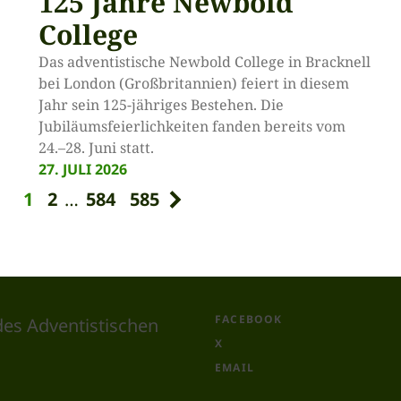
125 Jahre Newbold
College
Das adventistische Newbold College in Bracknell
bei London (Großbritannien) feiert in diesem
Jahr sein 125-jähriges Bestehen. Die
Jubiläumsfeierlichkeiten fanden bereits vom
24.–28. Juni statt.
27. JULI 2026
1
2
…
584
585
FACEBOOK
des Adventistischen
X
EMAIL