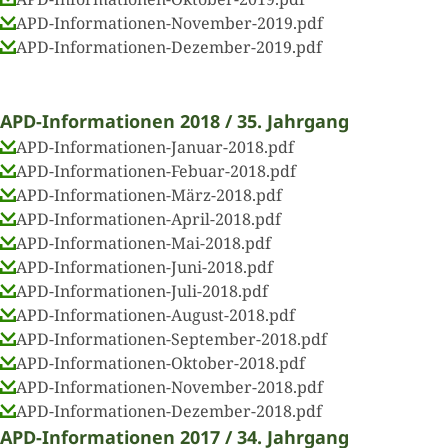
APD-Informationen-November-2019.pdf
APD-Informationen-Dezember-2019.pdf
APD-Informationen 2018 / 35. Jahrgang
APD-Informationen-Januar-2018.pdf
APD-Informationen-Febuar-2018.pdf
APD-Informationen-März-2018.pdf
APD-Informationen-April-2018.pdf
APD-Informationen-Mai-2018.pdf
APD-Informationen-Juni-2018.pdf
APD-Informationen-Juli-2018.pdf
APD-Informationen-August-2018.pdf
APD-Informationen-September-2018.pdf
APD-Informationen-Oktober-2018.pdf
APD-Informationen-November-2018.pdf
APD-Informationen-Dezember-2018.pdf
APD-Informationen 2017 / 34. Jahrgang