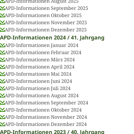
APD-Informationen August 2025
APD-Informationen September 2025
APD-Informationen Oktober 2025
APD-Informationen November 2025
APD-Informationen Dezember 2025
APD-Informationen 2024 / 41. Jahrgang
APD-Informationen Januar 2024
APD-Informationen Februar 2024
APD-Informationen März 2024
APD-Informationen April 2024
APD-Informationen Mai 2024
APD-Informationen Juni 2024
APD-Informationen Juli 2024
APD-Informationen August 2024
APD-Informationen September 2024
APD-Informationen Oktober 2024
APD-Informationen November 2024
APD-Informationen Dezember 2024
APD-Informationen 2023 / 40. Jahrgang