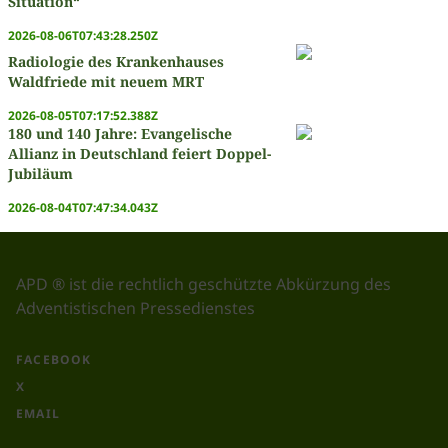
Situation“
2026-08-06T07:43:28.250Z
Radiologie des Krankenhauses
Waldfriede mit neuem MRT
2026-08-05T07:17:52.388Z
180 und 140 Jahre: Evangelische
Allianz in Deutschland feiert Doppel-
Jubiläum
2026-08-04T07:47:34.043Z
APD ® ist die rechtlich geschützte Abkürzung des
Adventistischen Pressedienstes
FACEBOOK
X
EMAIL