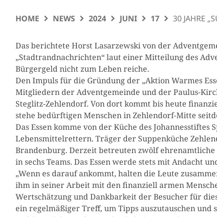
HOME
NEWS
2024
JUNI
17
30 JAHRE „
Das berichtete Horst Lasarzewski von der Adventgeme
„Stadtrandnachrichten“ laut einer Mitteilung des Adv
Bürgergeld nicht zum Leben reiche.
Den Impuls für die Gründung der „Aktion Warmes Ess
Mitgliedern der Adventgemeinde und der Paulus-Kirc
Steglitz-Zehlendorf. Von dort kommt bis heute finanzi
stehe bedürftigen Menschen in Zehlendorf-Mitte seit
Das Essen komme von der Küche des Johannesstiftes 
Lebensmittelrettern. Träger der Suppenküche Zehlend
Brandenburg. Derzeit betreuten zwölf ehrenamtliche H
in sechs Teams. Das Essen werde stets mit Andacht u
„Wenn es darauf ankommt, halten die Leute zusammen“
ihm in seiner Arbeit mit den finanziell armen Mensche
Wertschätzung und Dankbarkeit der Besucher für dies
ein regelmäßiger Treff, um Tipps auszutauschen und si