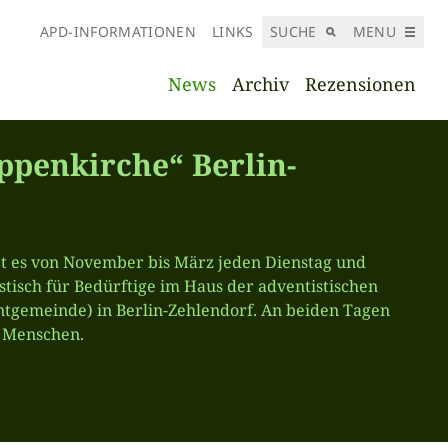
APD-INFORMATIONEN
LINKS
SUCHE
MENU
News
Archiv
Rezensionen
ppenkirche“ Berlin-
bt es von November bis März jeden Dienstag und
tisch für Bedürftige im Haus der adventistischen
gemeinde) in Berlin-Zehlendorf. An beiden Tagen
 Menschen.