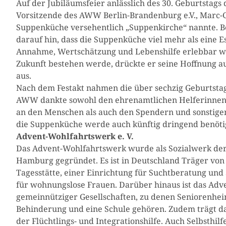
Auf der Jubiläumsfeier anlässlich des 30. Geburtstag
Vorsitzende des AWW Berlin-Brandenburg e.V., Marc-G
Suppenküche versehentlich „Suppenkirche“ nannte. Bez
darauf hin, dass die Suppenküche viel mehr als eine E
Annahme, Wertschätzung und Lebenshilfe erlebbar we
Zukunft bestehen werde, drückte er seine Hoffnung a
aus.
Nach dem Festakt nahmen die über sechzig Geburtstags
AWW dankte sowohl den ehrenamtlichen Helferinnen u
an den Menschen als auch den Spendern und sonstige
die Suppenküche werde auch künftig dringend benötigt
Advent-Wohlfahrtswerk e. V.
Das Advent-Wohlfahrtswerk wurde als Sozialwerk der 
Hamburg gegründet. Es ist in Deutschland Träger von
Tagesstätte, einer Einrichtung für Suchtberatung u
für wohnungslose Frauen. Darüber hinaus ist das Adve
gemeinnütziger Gesellschaften, zu denen Seniorenhe
Behinderung und eine Schule gehören. Zudem trägt d
der Flüchtlings- und Integrationshilfe. Auch Selbsth