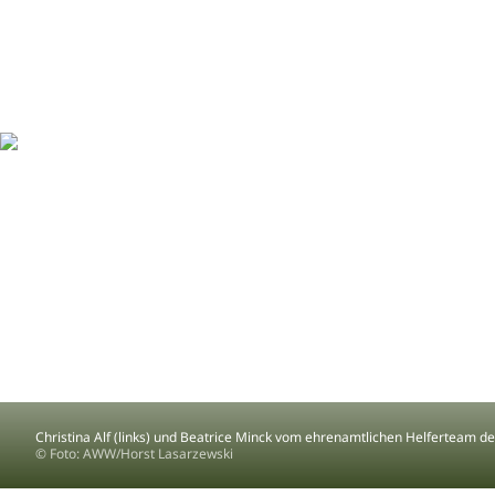
Christina Alf (links) und Beatrice Minck vom ehrenamtlichen Helferteam 
© Foto: AWW/Horst Lasarzewski