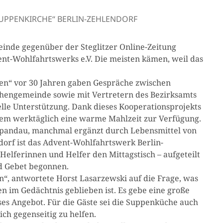
SUPPENKIRCHE“ BERLIN-ZEHLENDORF
inde gegenüber der Steglitzer Online-Zeitung
ent-Wohlfahrtswerks e.V. Die meisten kämen, weil das
en“ vor 30 Jahren gaben Gespräche zwischen
hengemeinde sowie mit Vertretern des Bezirksamts
elle Unterstützung. Dank dieses Kooperationsprojekts
dem werktäglich eine warme Mahlzeit zur Verfügung.
Spandau, manchmal ergänzt durch Lebensmittel von
orf ist das Advent-Wohlfahrtswerk Berlin-
elferinnen und Helfer den Mittagstisch – aufgeteilt
nd Gebet begonnen.
, antwortete Horst Lasarzewski auf die Frage, was
n im Gedächtnis geblieben ist. Es gebe eine große
es Angebot. Für die Gäste sei die Suppenküche auch
ch gegenseitig zu helfen.