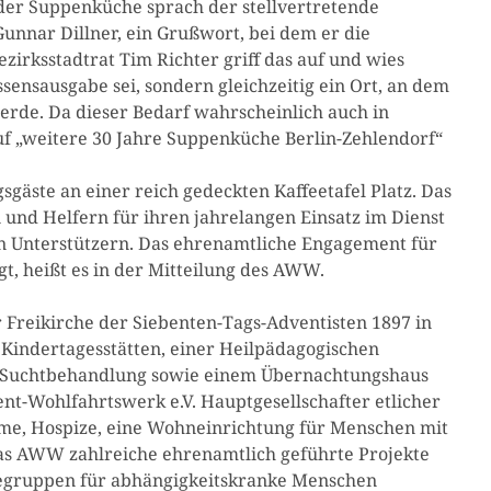
s der Suppenküche sprach der stellvertretende
unnar Dillner, ein Grußwort, bei dem er die
irksstadtrat Tim Richter griff das auf und wies
ssensausgabe sei, sondern gleichzeitig ein Ort, an dem
rde. Da dieser Bedarf wahrscheinlich auch in
uf „weitere 30 Jahre Suppenküche Berlin-Zehlendorf“
gäste an einer reich gedeckten Kaffeetafel Platz. Das
nd Helfern für ihren jahrelangen Einsatz im Dienst
n Unterstützern. Das ehrenamtliche Engagement für
, heißt es in der Mitteilung des AWW.
Freikirche der Siebenten-Tags-Adventisten 1897 in
 Kindertagesstätten, einer Heilpädagogischen
nd Suchtbehandlung sowie einem Übernachtungshaus
nt-Wohlfahrtswerk e.V. Hauptgesellschafter etlicher
ime, Hospize, eine Wohneinrichtung für Menschen mit
as AWW zahlreiche ehrenamtlich geführte Projekte
ilfegruppen für abhängigkeitskranke Menschen