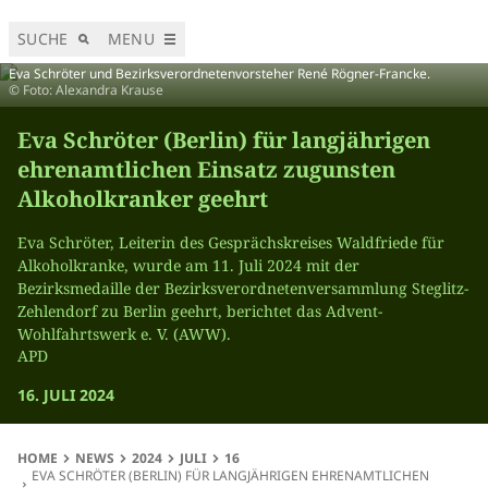
SUCHE
MENU
Eva Schröter und Bezirksverordnetenvorsteher René Rögner-Francke.
© Foto: Alexandra Krause
Eva Schröter (Berlin) für langjährigen
ehrenamtlichen Einsatz zugunsten
Alkoholkranker geehrt
Eva Schröter, Leiterin des Gesprächskreises Waldfriede für
Alkoholkranke, wurde am 11. Juli 2024 mit der
Bezirksmedaille der Bezirksverordnetenversammlung Steglitz-
Zehlendorf zu Berlin geehrt, berichtet das Advent-
Wohlfahrtswerk e. V. (AWW).
APD
16. JULI 2024
HOME
NEWS
2024
JULI
16
EVA SCHRÖTER (BERLIN) FÜR LANGJÄHRIGEN EHRENAMTLICHEN