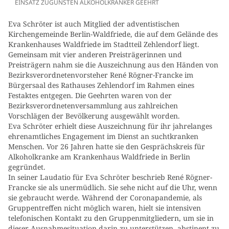
EINSATZ ZUGUNSTEN ALKOHOLKRANKER GEEHRT
Eva Schröter ist auch Mitglied der adventistischen
Kirchengemeinde Berlin-Waldfriede, die auf dem Gelände des
Krankenhauses Waldfriede im Stadtteil Zehlendorf liegt.
Gemeinsam mit vier anderen Preisträgerinnen und
Preisträgern nahm sie die Auszeichnung aus den Händen von
Bezirksverordnetenvorsteher René Rögner-Francke im
Bürgersaal des Rathauses Zehlendorf im Rahmen eines
Festaktes entgegen. Die Geehrten waren von der
Bezirksverordnetenversammlung aus zahlreichen
Vorschlägen der Bevölkerung ausgewählt worden.
Eva Schröter erhielt diese Auszeichnung für ihr jahrelanges
ehrenamtliches Engagement im Dienst an suchtkranken
Menschen. Vor 26 Jahren hatte sie den Gesprächskreis für
Alkoholkranke am Krankenhaus Waldfriede in Berlin
gegründet.
In seiner Laudatio für Eva Schröter beschrieb René Rögner-
Francke sie als unermüdlich. Sie sehe nicht auf die Uhr, wenn
sie gebraucht werde. Während der Coronapandemie, als
Gruppentreffen nicht möglich waren, hielt sie intensiven
telefonischen Kontakt zu den Gruppenmitgliedern, um sie in
dieser Ausnahmesituation darin zu unterstützen, abstinent zu