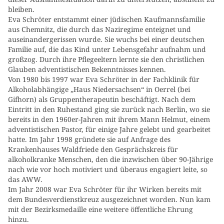
bleiben.
Eva Schröter entstammt einer jüdischen Kaufmannsfamilie
aus Chemnitz, die durch das Naziregime enteignet und
auseinandergerissen wurde. Sie wuchs bei einer deutschen
Familie auf, die das Kind unter Lebensgefahr aufnahm und
großzog. Durch ihre Pflegeeltern lernte sie den christlichen
Glauben adventistischen Bekenntnisses kennen.
Von 1980 bis 1997 war Eva Schröter in der Fachklinik für
Alkoholabhängige „Haus Niedersachsen“ in Oerrel (bei
Gifhorn) als Gruppentherapeutin beschäftigt. Nach dem
Eintritt in den Ruhestand ging sie zurück nach Berlin, wo sie
bereits in den 1960er-Jahren mit ihrem Mann Helmut, einem
adventistischen Pastor, für einige Jahre gelebt und gearbeitet
hatte. Im Jahr 1998 gründete sie auf Anfrage des
Krankenhauses Waldfriede den Gesprächskreis für
alkoholkranke Menschen, den die inzwischen über 90-Jährige
nach wie vor hoch motiviert und überaus engagiert leite, so
das AWW.
Im Jahr 2008 war Eva Schröter für ihr Wirken bereits mit
dem Bundesverdienstkreuz ausgezeichnet worden. Nun kam
mit der Bezirksmedaille eine weitere öffentliche Ehrung
hinzu.