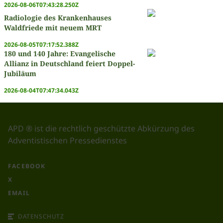
2026-08-06T07:43:28.250Z
Radiologie des Krankenhauses
Waldfriede mit neuem MRT
2026-08-05T07:17:52.388Z
180 und 140 Jahre: Evangelische
Allianz in Deutschland feiert Doppel-
Jubiläum
2026-08-04T07:47:34.043Z
APD ® ist die rechtlich geschützte Abkürzung des
Adventistischen Pressedienstes
FACEBOOK
X
EMAIL
DATENSCHUTZ