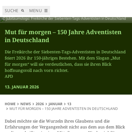
SUCHE
MENU
© Jubiläumslogo: Freikirche der Siebenten-Tags-Adventisten in Deutschland
Mut für morgen – 150 Jahre Adventisten
in Deutschland
Die Freikirche der Siebenten-Tags-Adventisten in Deutschland
feiert 2026 ihr 150-jähriges Bestehen. Mit dem Slogan „Mut
für morgen“ will sie verdeutlichen, dass sie ihren Blick
hoffnungsvoll nach vorn richtet.
APD
13. JANUAR 2026
HOME
NEWS
2026
JANUAR
13
MUT FÜR MORGEN – 150 JAHRE ADVENTISTEN IN DEUTSCHLAND
Dabei möchte sie die Wurzeln ihres Glaubens und die
Erfahrungen der Vergangenheit nicht aus dem aus dem Blick