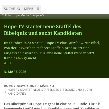
SUCHE
MENU
Bibelquiz-Moderator René Walter.
© Foto: Hope Media Europe e.V.
Hope TV startet neue Staffel des
Bibelquiz und sucht Kandidaten
Im Oktober 2023 startete Hope TV eine Quizshow zur Bibel,
von der inzwischen mehrere Staffeln produziert und
ausgestrahlt wurden. Für eine neue Staffel werden jetzt
Kandidaten gesucht.
APD
3. MÄRZ 2026
HOME
NEWS
2026
MÄRZ
3
HOPE TV STARTET NEUE STAFFEL DES BIBELQUIZ UND SUCHT
KANDIDATEN
Das Bibelquiz auf Hope TV geht in eine neue Runde. Für die
kommende Staffel werden Kandidatinnen und Kandidaten