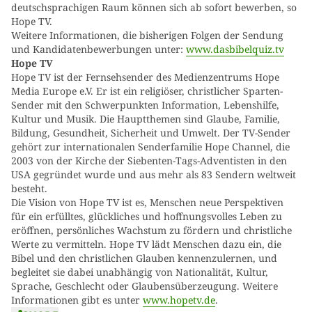
deutschsprachigen Raum können sich ab sofort bewerben, so
Hope TV.
Weitere Informationen, die bisherigen Folgen der Sendung
und Kandidatenbewerbungen unter:
www.dasbibelquiz.tv
Hope TV
Hope TV ist der Fernsehsender des Medienzentrums Hope
Media Europe e.V. Er ist ein religiöser, christlicher Sparten-
Sender mit den Schwerpunkten Information, Lebenshilfe,
Kultur und Musik. Die Hauptthemen sind Glaube, Familie,
Bildung, Gesundheit, Sicherheit und Umwelt. Der TV-Sender
gehört zur internationalen Senderfamilie Hope Channel, die
2003 von der Kirche der Siebenten-Tags-Adventisten in den
USA gegründet wurde und aus mehr als 83 Sendern weltweit
besteht.
Die Vision von Hope TV ist es, Menschen neue Perspektiven
für ein erfülltes, glückliches und hoffnungsvolles Leben zu
eröffnen, persönliches Wachstum zu fördern und christliche
Werte zu vermitteln. Hope TV lädt Menschen dazu ein, die
Bibel und den christlichen Glauben kennenzulernen, und
begleitet sie dabei unabhängig von Nationalität, Kultur,
Sprache, Geschlecht oder Glaubensüberzeugung. Weitere
Informationen gibt es unter
www.hopetv.de
.