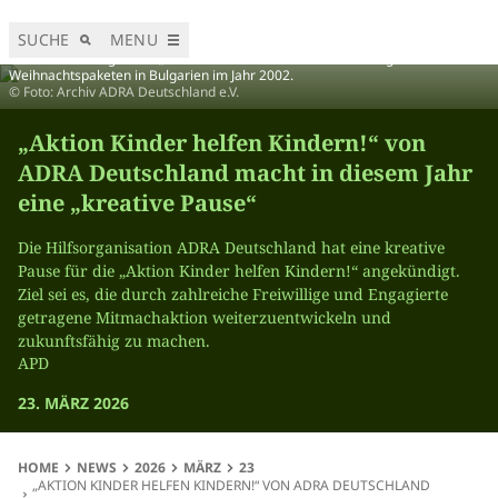
SUCHE
MENU
Aus früheren Tagen der „Aktion Kinder helfen Kindern!“: Übergabe von
Weihnachtspaketen in Bulgarien im Jahr 2002.
© Foto: Archiv ADRA Deutschland e.V.
„Aktion Kinder helfen Kindern!“ von
ADRA Deutschland macht in diesem Jahr
eine „kreative Pause“
Die Hilfsorganisation ADRA Deutschland hat eine kreative
Pause für die „Aktion Kinder helfen Kindern!“ angekündigt.
Ziel sei es, die durch zahlreiche Freiwillige und Engagierte
getragene Mitmachaktion weiterzuentwickeln und
zukunftsfähig zu machen.
APD
23. MÄRZ 2026
HOME
NEWS
2026
MÄRZ
23
„AKTION KINDER HELFEN KINDERN!“ VON ADRA DEUTSCHLAND