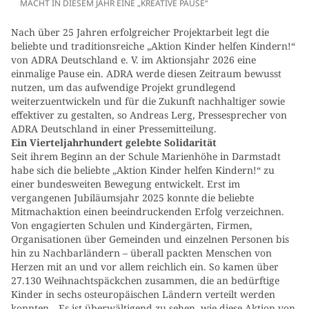
MACHT IN DIESEM JAHR EINE „KREATIVE PAUSE“
Nach über 25 Jahren erfolgreicher Projektarbeit legt die
beliebte und traditionsreiche „Aktion Kinder helfen Kindern!“
von ADRA Deutschland e. V. im Aktionsjahr 2026 eine
einmalige Pause ein. ADRA werde diesen Zeitraum bewusst
nutzen, um das aufwendige Projekt grundlegend
weiterzuentwickeln und für die Zukunft nachhaltiger sowie
effektiver zu gestalten, so Andreas Lerg, Pressesprecher von
ADRA Deutschland in einer Pressemitteilung.
Ein Vierteljahrhundert gelebte Solidarität
Seit ihrem Beginn an der Schule Marienhöhe in Darmstadt
habe sich die beliebte „Aktion Kinder helfen Kindern!“ zu
einer bundesweiten Bewegung entwickelt. Erst im
vergangenen Jubiläumsjahr 2025 konnte die beliebte
Mitmachaktion einen beeindruckenden Erfolg verzeichnen.
Von engagierten Schulen und Kindergärten, Firmen,
Organisationen über Gemeinden und einzelnen Personen bis
hin zu Nachbarländern – überall packten Menschen von
Herzen mit an und vor allem reichlich ein. So kamen über
27.130 Weihnachtspäckchen zusammen, die an bedürftige
Kinder in sechs osteuropäischen Ländern verteilt werden
konnten. „Es ist überwältigend zu sehen, wie diese Aktion von