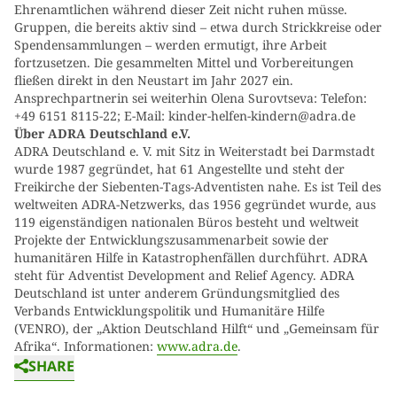
Ehrenamtlichen während dieser Zeit nicht ruhen müsse.
Gruppen, die bereits aktiv sind – etwa durch Strickkreise oder
Spendensammlungen – werden ermutigt, ihre Arbeit
fortzusetzen. Die gesammelten Mittel und Vorbereitungen
fließen direkt in den Neustart im Jahr 2027 ein.
Ansprechpartnerin sei weiterhin Olena Surovtseva: Telefon:
+49 6151 8115-22; E-Mail: kinder-helfen-kindern@adra.de
Über ADRA Deutschland e.V.
ADRA Deutschland e. V. mit Sitz in Weiterstadt bei Darmstadt
wurde 1987 gegründet, hat 61 Angestellte und steht der
Freikirche der Siebenten-Tags-Adventisten nahe. Es ist Teil des
weltweiten ADRA-Netzwerks, das 1956 gegründet wurde, aus
119 eigenständigen nationalen Büros besteht und weltweit
Projekte der Entwicklungszusammenarbeit sowie der
humanitären Hilfe in Katastrophenfällen durchführt. ADRA
steht für Adventist Development and Relief Agency. ADRA
Deutschland ist unter anderem Gründungsmitglied des
Verbands Entwicklungspolitik und Humanitäre Hilfe
(VENRO), der „Aktion Deutschland Hilft“ und „Gemeinsam für
Afrika“. Informationen:
www.adra.de
.
SHARE