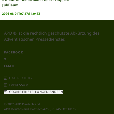
Jubiläum
2026-08-04T07:47:34.043Z
APD ® ist die rechtlich geschützte Abkürzung des
Adventistischen Pressedienstes
FACEBOOK
X
EMAIL
DATENSCHUTZ
IMPRESSUM
COOKIE EINSTELLUNGEN ÄNDERN
©
2026
APD Deutschland
APD Deutschland, Postfach 4260, 73745 Ostfildern