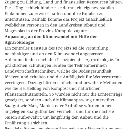
Zugang zu Bildung, Land und finanziellen Ressourcen hätten.
Diese Ungleichheit hindere sie daran, ein eigenes, stabiles
Einkommen zu erwirtschaften und ihre Familien zu
unterstützen. Deshalb komme das Projekt ausschließlich
weiblichen Personen in den Landkreisen Ribaué und
Mogovolas in der Provinz Nampula zugute.
Anpassung an den Klimawandel mit Hilfe der
Agrarökologie
Ein zentraler Baustein des Projekts sei die Vermittlung
nachhaltiger und an den Klimawandel angepasster
Anbaumethoden nach den Prinzipien der Agrarökologie. In
praktischen Schulungen lernten die Teilnehmerinnen
Landwirtschaftstechniken, welche die Bodengesundheit
fördern und erhalten und die Anfälligkeit für Wetterextreme
verringern. Dazu gehörten einfache und bewährte Methoden
wie die Herstellung von Kompost und natürlichen
Pflanzenschutzmitteln. So würden nicht nur die Ernteerträge
gesteigert, sondern auch die Klimaanpassung unterstützt.
Saatgut wie Mais, Maniok oder Erdnüsse würden in neu
angelegten Saatgutbanken vermehrt und für die nächste
Saison aufbewahrt, um langfristig den Anbau und die
Ernährung zu sichern.
Parallel würden gemeinsam Strategien zur Vermarktung von