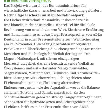
n-in-mosambik-verringern/
Das Projekt wird durch das Bundesministerium für
wirtschaftliche Zusammenarbeit und Entwicklung gefördert.
Nachhaltige Fischerei im Maputo-Nationalpark
Die Fischereiwirtschaft Mosambiks, insbesondere die
traditionelle, nichtindustrielle Fischerei, sei für die lokale
Bevölkerung von unschätzbarem Wert. Sie sichere Ernährung
und Einkommen, so Andreas Lerg, Pressesprecher von ADRA
Deutschland in einer Pressemitteilung zum Weltfischereitag
am 21. November. Gleichzeitig bedrohten unregulierte
Praktiken und Überfischung die Lebensgrundlage tausender
Menschen und die biologische Vielfalt der Region. Der
Maputo-Nationalpark mit seinem einzigartigen
Meeresschutzgebiet, das eine beeindruckende Vielfalt an
Ökosystemen umfasst – darunter Mangrovenwälder,
Seegraswiesen, Wattenmeere, Felsküsten und Korallenriffe –
biete Lösungen: Mit Schonzeiten, Schutzgebieten ohne
Fischentnahme und der Förderung alternativer
Einkommensquellen wie der Aquakultur werde die Balance
zwischen Nutzung und Schutz angestrebt. Zu den
Schutzmaßnahmen gehörten strenge Fangquotenregelungen,
Schonzeiten für bedrohte Arten und Schutzgebiete ohne
Fischfang, heißt es in der Pressemitteilung von ADRA