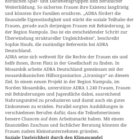
dörflichen Spar- und Darlehensgruppen und beruflicher
Weiterbildung. So sicherten Frauen ihre Existenz langfristig
und könnten ihre Familien ernähren. „ADRA fördert die
finanzielle Eigenständigkeit und stärkt die soziale Teilhabe der
Frauen, gerade auch derjenigen Frauen mit Behinderung, in
der Region Nampula. Das ist ein entscheidender Schritt zur
Überwindung struktureller Ungleichheiten", beschreibt
Sophie Haufe, die zuständige Referentin bei ADRA
Deutschland.
ADRA setze sich weltweit für die Rechte der Frauen ein und
helfe ihnen, ihren Platz in der Gesellschaft zu finden. In
Mosambik arbeite ADRA Deutschland gemeinsam mit der
mosambikanischen Hilfsorganisation „Livaningo“ an diesem
Ziel. In einem neuen Projekt in der Region Nampula, im
Norden Mosambiks, unterstütze ADRA 1.240 Frauen, Frauen
mit Behinderungen und Jugendliche dabei, ausreichend
Nahrungsmittel zu produzieren und damit auch ein gutes
Einkommen zu erzielen. Parallel sorgten Ausbildungen in
verschiedenen Berufen dafür, dass die Teilnehmerinnen
bessere Chancen auf dem Arbeitsmarkt haben. Mit einem
finanziellen Zuschuss und fachlicher Beratung könnten die
Frauen zudem Kleinstunternehmen gründen.
Soziale Ungleichheit durch den Klimawandel