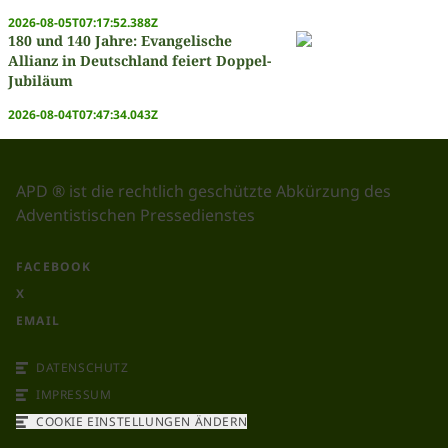
2026-08-05T07:17:52.388Z
180 und 140 Jahre: Evangelische
Allianz in Deutschland feiert Doppel-
Jubiläum
2026-08-04T07:47:34.043Z
APD ® ist die rechtlich geschützte Abkürzung des
Adventistischen Pressedienstes
FACEBOOK
X
EMAIL
DATENSCHUTZ
IMPRESSUM
COOKIE EINSTELLUNGEN ÄNDERN