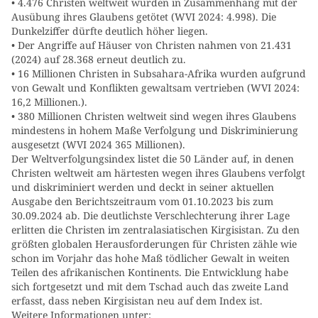
• 4.476 Christen weltweit wurden in Zusammenhang mit der
Ausübung ihres Glaubens getötet (WVI 2024: 4.998). Die
Dunkelziffer dürfte deutlich höher liegen.
• Der Angriffe auf Häuser von Christen nahmen von 21.431
(2024) auf 28.368 erneut deutlich zu.
• 16 Millionen Christen in Subsahara-Afrika wurden aufgrund
von Gewalt und Konflikten gewaltsam vertrieben (WVI 2024:
16,2 Millionen.).
• 380 Millionen Christen weltweit sind wegen ihres Glaubens
mindestens in hohem Maße Verfolgung und Diskriminierung
ausgesetzt (WVI 2024 365 Millionen).
Der Weltverfolgungsindex listet die 50 Länder auf, in denen
Christen weltweit am härtesten wegen ihres Glaubens verfolgt
und diskriminiert werden und deckt in seiner aktuellen
Ausgabe den Berichtszeitraum vom 01.10.2023 bis zum
30.09.2024 ab. Die deutlichste Verschlechterung ihrer Lage
erlitten die Christen im zentralasiatischen Kirgisistan. Zu den
größten globalen Herausforderungen für Christen zähle wie
schon im Vorjahr das hohe Maß tödlicher Gewalt in weiten
Teilen des afrikanischen Kontinents. Die Entwicklung habe
sich fortgesetzt und mit dem Tschad auch das zweite Land
erfasst, dass neben Kirgisistan neu auf dem Index ist.
Weitere Informationen unter: