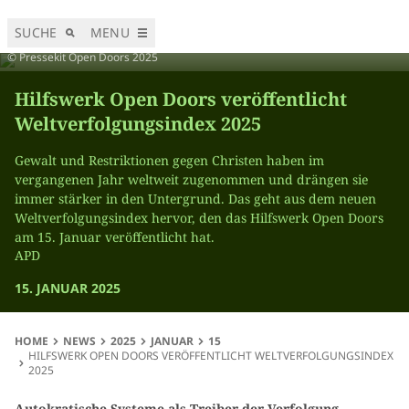
SUCHE
MENU
Karte des Weltverfolgungsindexes 2025.
© Pressekit Open Doors 2025
Hilfswerk Open Doors veröffentlicht
Weltverfolgungsindex 2025
Gewalt und Restriktionen gegen Christen haben im
vergangenen Jahr weltweit zugenommen und drängen sie
immer stärker in den Untergrund. Das geht aus dem neuen
Weltverfolgungsindex hervor, den das Hilfswerk Open Doors
am 15. Januar veröffentlicht hat.
APD
15. JANUAR 2025
HOME
NEWS
2025
JANUAR
15
HILFSWERK OPEN DOORS VERÖFFENTLICHT WELTVERFOLGUNGSINDEX
2025
Autokratische Systeme als Treiber der Verfolgung