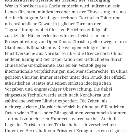
Wer in Nordkorea als Christ entdeckt wird, müsse um sein
Leben fürchten, mindestens aber mit der Einweisung in eines
der berüchtigten Straflager rechnen. Dort seien Folter und
missbräuchliche Gewalt in jeglicher Form an der
Tagesordnung, wobei Christen Berichten zufolge oft
zusätzliche Härten erleiden würden, heißt es in einer
Pressemitteilung von Open Doors. Christen gelten wegen ihres
Glaubens als Staatsfeinde. Die wenigen erfolgreichen
Fluchtversuche aus Nordkorea über die Grenze nach China
endeten häufig mit der Deportation der Geflüchteten durch
chinesische Grenzbeamte. Das sei ein Verstoß gegen
internationale Verpflichtungen und Menschenrechte. In China
gerieten Christen immer stärker unter den Druck des offiziell
atheistischen Staates mit seinen strikten ideologischen
Vorgaben und engmaschiger Überwachung. Die dabei
eingesetzte Technik werde auch nach Nordkorea und
zahlreiche weitere Länder exportiert. Die Zeiten, als
nichtregistrierte „Hauskirchen“ sich in China an öffentlichen
Orten wie in Hotels oder Bürogebäuden versammeln konnten
– oftmals zu mehreren Hundert – wären vorbei. Auch die
Lage der Christen in der Türkei habe sich verschlechtert.
Unter der Herrschaft von Präsident Erdogan sei ein religiöser