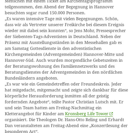
Menschen mit einem Ticket am Kirchentagsprogramm
teilgenommen, den Abend der Begegnung in Hannover
besuchten sogar rund 150.000 Personen.
„Es waren intensive Tage mit vielen Begegnungen. Schön,
dass wir als Vertreter unserer Freikirche bei diesem Ereignis
wieder mit dabei sein konnten“, so Jens Mohr, Pressesprecher
der Siebenten-Tags-Adventisten in Deutschland. Neben der
Präsenz mit Ausstellungsständen in den Messehallen gab es
am Samstag Gottesdienste in den adventistischen
Kirchengemeinden (Adventgemeinden) Hannover-Mitte und
Hannover-Süd. Auch wurden morgendliche Gebetszeiten in
der Beratungswohnung des Familiennetzwerks und des
Beratungsdienstes der Adventgemeinden in den nördlichen
Bundesländern angeboten.
„Es war wie ein Gemeindetreffen oder Freundeskreis. Jeder
hat mitgedacht, mitgemacht und zeigte sich dankbar für diese
körperliche Herausforderung inmitten all der geistig
fordernden Angebote“, teilte Pastor Christian Lutsch mit. Er
und sein Team hatten am Freitag-Nachmittag ein
Kletterangebot für Kinder am
Kronsberg Life Tower
organisiert. Die Theologen Dr. Hans-Otto Reling und Erhardt
Dan veranstalteten am Freitag-Abend eine „Konzertlesung der
besonderen Art“.