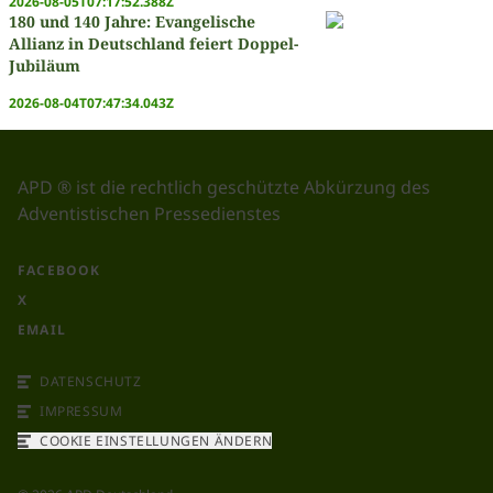
2026-08-05T07:17:52.388Z
180 und 140 Jahre: Evangelische
Allianz in Deutschland feiert Doppel-
Jubiläum
2026-08-04T07:47:34.043Z
APD ® ist die rechtlich geschützte Abkürzung des
Adventistischen Pressedienstes
FACEBOOK
X
EMAIL
DATENSCHUTZ
IMPRESSUM
COOKIE EINSTELLUNGEN ÄNDERN