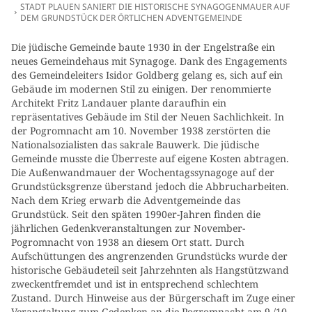
STADT PLAUEN SANIERT DIE HISTORISCHE SYNAGOGENMAUER AUF
DEM GRUNDSTÜCK DER ÖRTLICHEN ADVENTGEMEINDE
Die jüdische Gemeinde baute 1930 in der Engelstraße ein
neues Gemeindehaus mit Synagoge. Dank des Engagements
des Gemeindeleiters Isidor Goldberg gelang es, sich auf ein
Gebäude im modernen Stil zu einigen. Der renommierte
Architekt Fritz Landauer plante daraufhin ein
repräsentatives Gebäude im Stil der Neuen Sachlichkeit. In
der Pogromnacht am 10. November 1938 zerstörten die
Nationalsozialisten das sakrale Bauwerk. Die jüdische
Gemeinde musste die Überreste auf eigene Kosten abtragen.
Die Außenwandmauer der Wochentagssynagoge auf der
Grundstücksgrenze überstand jedoch die Abbrucharbeiten.
Nach dem Krieg erwarb die Adventgemeinde das
Grundstück. Seit den späten 1990er-Jahren finden die
jährlichen Gedenkveranstaltungen zur November-
Pogromnacht von 1938 an diesem Ort statt. Durch
Aufschüttungen des angrenzenden Grundstücks wurde der
historische Gebäudeteil seit Jahrzehnten als Hangstützwand
zweckentfremdet und ist in entsprechend schlechtem
Zustand. Durch Hinweise aus der Bürgerschaft im Zuge einer
Veranstaltung zum Gedenken an die Pogromnacht am 9./10.