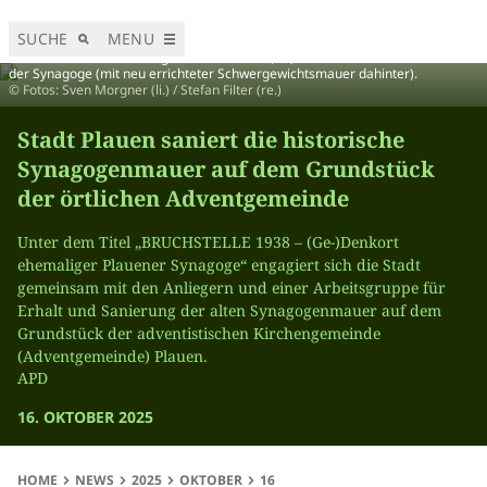
SUCHE
MENU
Das Gebäude der Adventgemeinde Plauen (re.) und die erhaltene Restmauer
der Synagoge (mit neu errichteter Schwergewichtsmauer dahinter).
© Fotos: Sven Morgner (li.) / Stefan Filter (re.)
Stadt Plauen saniert die historische
Synagogenmauer auf dem Grundstück
der örtlichen Adventgemeinde
Unter dem Titel „BRUCHSTELLE 1938 – (Ge-)Denkort
ehemaliger Plauener Synagoge“ engagiert sich die Stadt
gemeinsam mit den Anliegern und einer Arbeitsgruppe für
Erhalt und Sanierung der alten Synagogenmauer auf dem
Grundstück der adventistischen Kirchengemeinde
(Adventgemeinde) Plauen.
APD
16. OKTOBER 2025
HOME
NEWS
2025
OKTOBER
16