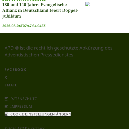
180 und 140 Jahre: Evangelische
Allianz in Deutschland feiert Doppel-
Jubiläum
2026-08-04T07:47:34.043Z
APD ® ist die rechtlich geschützte Abkürzung des
Adventistischen Pressedienstes
FACEBOOK
X
EMAIL
DATENSCHUTZ
IMPRESSUM
COOKIE EINSTELLUNGEN ÄNDERN
©
2026
APD Deutschland