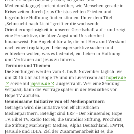
Medienpädagoge) spricht darüber, wie Menschen gerade in
Krisenzeiten durch Jesus Christus echten Frieden und
begründete Hoffnung finden können. Unter dem Titel
„Sehnsucht nach Licht“ greift er die wachsende
Orientierungslosigkeit in unserer Gesellschaft auf – und zeigt
eine Perspektive, die über Angst und Unsicherheit
hinausweist. Ein Angebot für alle, die mit Herz und Verstand
nach einer tragfähigen Lebensperspektive suchen und
entdecken wollen, was es bedeutet, ein Leben in Hoffnung
und Vertrauen auf Jesus zu führen.
Termine und Themen
Die Sendungen werden vom 4. bis 8. November täglich live
um 20:15 Uhr auf Hope TV und im Livestream auf
hopetv.de
sowie auf
jajesus.de
ausgestrahlt. Wer eine Sendung
verpasst, kann die Vorträge später in der Mediathek von
Hope TV abrufen.
Gemeinsame Initiative von elf Medienpartnern
Getragen wird die Initiative von elf christlichen
Medienpartnern. Beteiligt sind ERF – Der Sinnsender, Hope
TV, Bibel TV, Radio Horeb, die Grandios Stiftung, ProChrist,
die Stiftung Marburger Medien, Alpha Deutschland, EWTN,
Jesus.de und IDEA. Ziel der Zusammenarbeit ist es, die