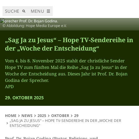
SUCHE
MENU
Sprecher Prof. Dr. Bojan Godina.
© Abbildung: Hope Media Europe e.V.
„Sag Ja zu Jesus“ – Hope TV-Sendereihe in
der „Woche der Entscheidung“
Vom 4. bis 8. November 2025 stahlt der christliche Sender
Hope TV zum fünften Mal die Reihe „Sag Ja zu Jesus“ in der
Woche der Entscheidung aus. Dieses Jahr ist Prof. Dr. Bojan
Godina der Sprecher.
APD
29. OKTOBER 2025
HOME
NEWS
2025
OKTOBER
29
„SAG JA ZU JESUS“ – HOPE TV-SENDEREIHE IN DER „WOCHE DER
ENTSCHEIDUNG“
Prof. Dr. Bojan Godina (Pastor, Religions- und