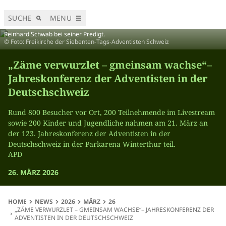
SUCHE
MENU
Reinhard Schwab bei seiner Predigt.
© Foto: Freikirche der Siebenten-Tags-Adventisten Schweiz
„Zäme verwurzlet – gmeinsam wachse“–
Jahreskonferenz der Adventisten in der
Deutschschweiz
Rund 800 Besucher vor Ort, 200 Teilnehmende im Livestream
sowie 200 Kinder und Jugendliche nahmen am 21. März an
der 123. Jahreskonferenz der Adventisten in der
Deutschschweiz in der Parkarena Winterthur teil.
APD
26. MÄRZ 2026
HOME
NEWS
2026
MÄRZ
26
„ZÄME VERWURZLET – GMEINSAM WACHSE“– JAHRESKONFERENZ DER
ADVENTISTEN IN DER DEUTSCHSCHWEIZ