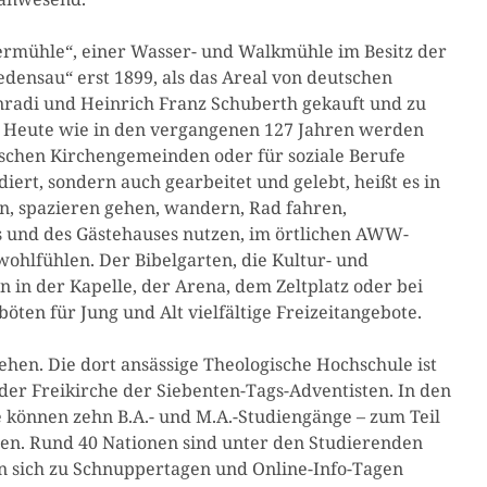
ermühle“, einer Wasser- und Walkmühle im Besitz der
densau“ erst 1899, als das Areal von deutschen
radi und Heinrich Franz Schuberth gekauft und zu
. Heute wie in den vergangenen 127 Jahren werden
ischen Kirchengemeinden oder für soziale Berufe
iert, sondern auch gearbeitet und gelebt, heißt es in
n, spazieren gehen, wandern, Rad fahren,
s und des Gästehauses nutzen, im örtlichen AWW-
hlfühlen. Der Bibelgarten, die Kultur- und
 in der Kapelle, der Arena, dem Zeltplatz oder bei
öten für Jung und Alt vielfältige Freizeitangebote.
tehen. Die dort ansässige Theologische Hochschule ist
der Freikirche der Siebenten-Tags-Adventisten. In den
 können zehn B.A.- und M.A.-Studiengänge – zum Teil
rden. Rund 40 Nationen sind unter den Studierenden
n sich zu Schnuppertagen und Online-Info-Tagen