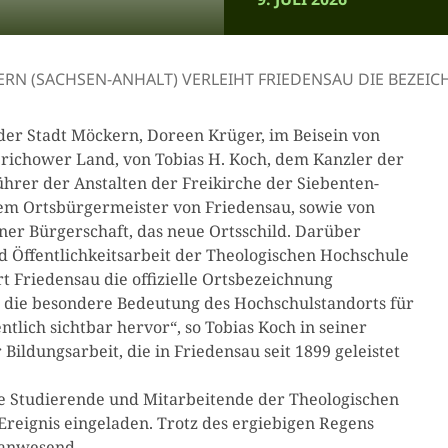
RN (SACHSEN-ANHALT) VERLEIHT FRIEDENSAU DIE BEZE
n der Stadt Möckern, Doreen Krüger, im Beisein von
erichower Land, von Tobias H. Koch, dem Kanzler der
hrer der Anstalten der Freikirche der Siebenten-
dem Ortsbürgermeister von Friedensau, sowie von
ner Bürgerschaft, das neue Ortsschild. Darüber
d Öffentlichkeitsarbeit der Theologischen Hochschule
rt Friedensau die offizielle Ortsbezeichnung
t die besondere Bedeutung des Hochschulstandorts für
tlich sichtbar hervor“, so Tobias Koch in seiner
ildungsarbeit, die in Friedensau seit 1899 geleistet
 Studierende und Mitarbeitende der Theologischen
eignis eingeladen. Trotz des ergiebigen Regens
 anwesend.