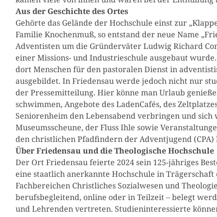
Aus der Geschichte des Ortes
Gehörte das Gelände der Hochschule einst zur „Klapp
Familie Knochenmuß, so entstand der neue Name „Frie
Adventisten um die Gründerväter Ludwig Richard Con
einer Missions- und Industrieschule ausgebaut wurde
dort Menschen für den pastoralen Dienst in adventist
ausgebildet. In Friedensau werde jedoch nicht nur stud
der Pressemitteilung. Hier könne man Urlaub genieße
schwimmen, Angebote des LadenCafés, des Zeltplatze
Seniorenheim den Lebensabend verbringen und sich wo
Museumsscheune, der Fluss Ihle sowie Veranstaltungen
den christlichen Pfadfindern der Adventjugend (CPA) b
Über Friedensau und die Theologische Hochschule
Der Ort Friedensau feierte 2024 sein 125-jähriges Bes
eine staatlich anerkannte Hochschule in Trägerschaft 
Fachbereichen Christliches Sozialwesen und Theologie
berufsbegleitend, online oder in Teilzeit – belegt we
und Lehrenden vertreten. Studieninteressierte könne