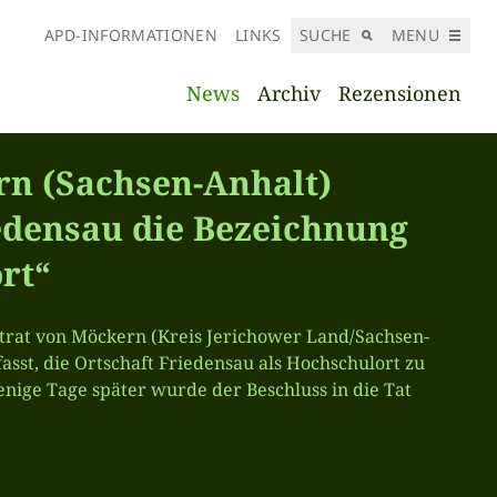
APD-INFORMATIONEN
LINKS
SUCHE
MENU
News
Archiv
Rezensionen
rn (Sachsen-Anhalt)
iedensau die Bezeichnung
rt“
dtrat von Möckern (Kreis Jerichower Land/Sachsen-
fasst, die Ortschaft Friedensau als Hochschulort zu
nige Tage später wurde der Beschluss in die Tat