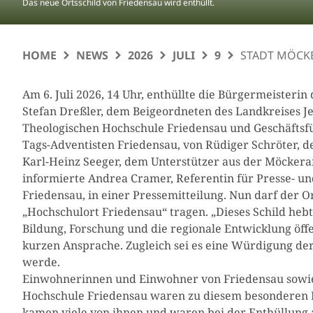
Das neue Ortsschild von Friedensau wird enthüllt.
HOME
NEWS
2026
JULI
9
STADT MÖCKE
Am 6. Juli 2026, 14 Uhr, enthüllte die Bürgermeisteri
Stefan Dreßler, dem Beigeordneten des Landkreises J
Theologischen Hochschule Friedensau und Geschäftsfü
Tags-Adventisten Friedensau, von Rüdiger Schröter, 
Karl-Heinz Seeger, dem Unterstützer aus der Möckera
informierte Andrea Cramer, Referentin für Presse- un
Friedensau, in einer Pressemitteilung. Nun darf der O
„Hochschulort Friedensau“ tragen. „Dieses Schild heb
Bildung, Forschung und die regionale Entwicklung öffen
kurzen Ansprache. Zugleich sei es eine Würdigung der B
werde.
Einwohnerinnen und Einwohner von Friedensau sowie
Hochschule Friedensau waren zu diesem besonderen Er
kamen viele von ihnen und waren bei der Enthüllung