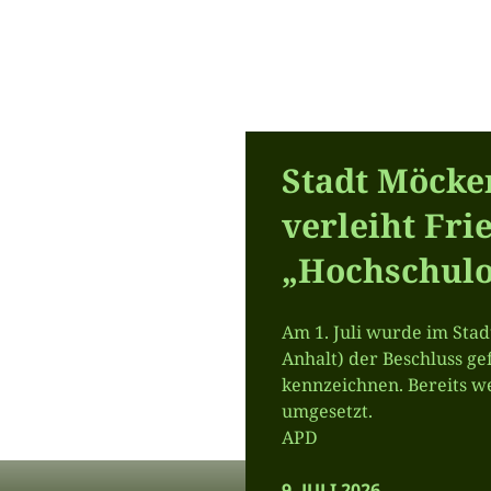
Stadt Möcke
verleiht Fr
„Hochschulo
Am 1. Juli wurde im Sta
Anhalt) der Beschluss ge
kennzeichnen. Bereits we
umgesetzt.
APD
9. JULI 2026